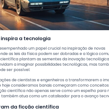
 inspira a tecnologia
 desempenhado um papel crucial na inspiração de novas
 onde as leis da física podem ser dobradas e a lógica co
 científica plantam as sementes da inovação tecnológica
onvidam a imaginar possibilidades tecnológicas, mas ta
e ser possível.
rações de cientistas e engenheiros a transformarem o im
ue hoje consideramos banais começaram como conceitos f
ficção científica não apenas serve como um espelho para 
s também atua como um catalisador para o avanço tecno
am da ficção científica