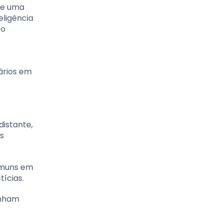
 de uma
eligência
 o
ários em
istante,
s
comuns em
tícias.
enham