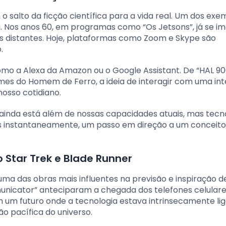
 salto da ficção científica para a vida real. Um dos exe
a. Nos anos 60, em programas como “Os Jetsons”, já se i
s distantes. Hoje, plataformas como Zoom e Skype são
.
como a Alexa da Amazon ou o Google Assistant. De “HAL 9
ilmes do Homem de Ferro, a ideia de interagir com uma int
nosso cotidiano.
, ainda está além de nossas capacidades atuais, mas tecn
s instantaneamente, um passo em direção a um conceito
.
o Star Trek e Blade Runner
ma das obras mais influentes na previsão e inspiração d
municator” anteciparam a chegada dos telefones celulare
m futuro onde a tecnologia estava intrinsecamente li
 pacífica do universo.