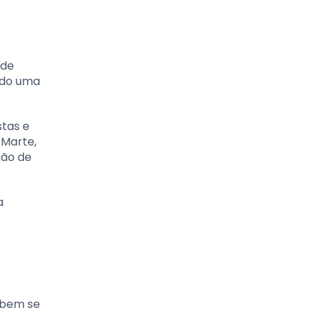
 de
endo uma
stas e
 Marte,
ção de
a
abem se