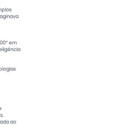
mplos
maginava
000” em
eligência
ologias
e
s.
gada ao