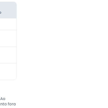
o
 Ao
ento fora