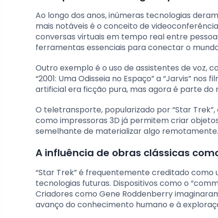
Ao longo dos anos, inúmeras tecnologias deram o
mais notáveis é o conceito de videoconferênci
conversas virtuais em tempo real entre pessoa
ferramentas essenciais para conectar o mundo
Outro exemplo é o uso de assistentes de voz, 
“2001: Uma Odisseia no Espaço” a “Jarvis” nos f
artificial era ficção pura, mas agora é parte do 
O teletransporte, popularizado por “Star Trek”
como impressoras 3D já permitem criar objeto
semelhante de materializar algo remotamente
A influência de obras clássicas com
“Star Trek” é frequentemente creditado como u
tecnologias futuras. Dispositivos como o “com
Criadores como Gene Roddenberry imaginaram u
avanço do conhecimento humano e à exploração