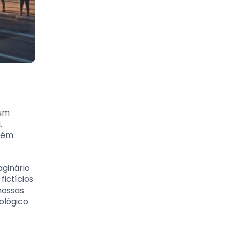
mum
.
mbém
aginário
ictícios
nossas
lógico.