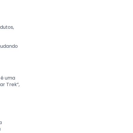
dutos,
ajudando
 é uma
ar Trek”,
a
a